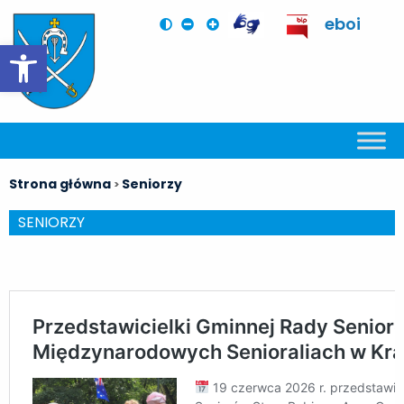
eboi
Otwórz pasek narzędzi
Strona główna
Seniorzy
>
SENIORZY