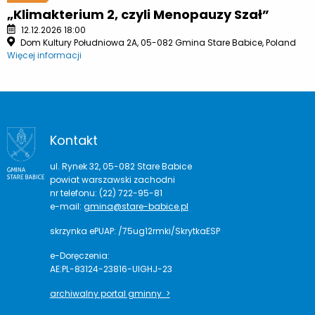
„Klimakterium 2, czyli Menopauzy Szał”
12.12.2026 18:00
Dom Kultury Południowa 2A, 05-082 Gmina Stare Babice, Poland
Więcej informacji
Kontakt
ul. Rynek 32, 05-082 Stare Babice
powiat warszawski zachodni
nr telefonu: (22) 722-95-81
e-mail:
gmina@stare-babice.pl
skrzynka ePUAP: /75ug12rmki/SkrytkaESP
e-Doręczenia:
AE:PL-83124-23816-UIGHJ-23
archiwalny portal gminny >