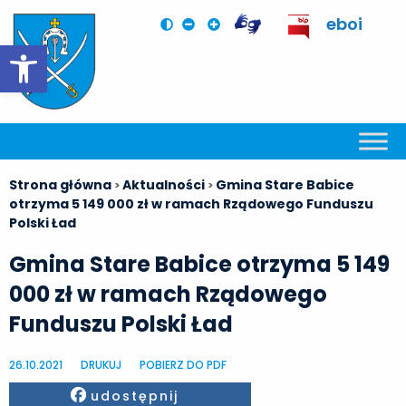
eboi
Otwórz pasek narzędzi
Strona główna
Aktualności
Gmina Stare Babice
>
>
otrzyma 5 149 000 zł w ramach Rządowego Funduszu
Polski Ład
Gmina Stare Babice otrzyma 5 149
000 zł w ramach Rządowego
Funduszu Polski Ład
26.10.2021
DRUKUJ
POBIERZ DO PDF
Facebook
udostępnij