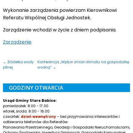
Wykonanie zarządzenia powierzam Kierownikowi
Referatu Wspólnej Obsługi Jednostek.
Zarządzenie wchodzi w życie z dniem podpisania.
Zarządzenie
← Źródełka wody
Konferencja „Wpływ zmian klimatu na gospodarkę
pitnej
wodną” →
GODZINY OTWARCIA
Urząd Gminy Stare Babice:
poniedziałek: 8.00 - 17.00
wtorek, środa: 8.00 - 16.00
czwartek:
dzień wewnętrzny
– bez przyjmowania interesantów i
odbierania telefonów dla Referatów:
Planowania Przestrzennego, Geodezji i Gospodarki Nieruchomościami,
Ochrony Środowiska, Inwestycji Gminnych, Gospodarki Komunalnej,