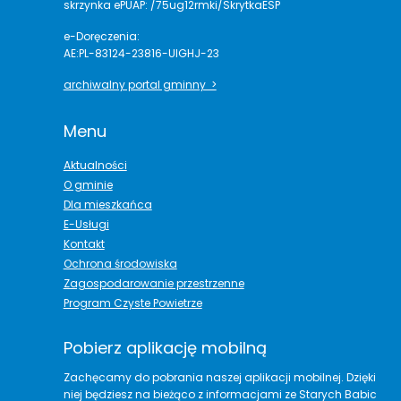
skrzynka ePUAP: /75ug12rmki/SkrytkaESP
e-Doręczenia:
AE:PL-83124-23816-UIGHJ-23
archiwalny portal gminny >
Menu
Aktualności
O gminie
Dla mieszkańca
E-Usługi
Kontakt
Ochrona środowiska
Zagospodarowanie przestrzenne
Program Czyste Powietrze
Pobierz aplikację mobilną
Zachęcamy do pobrania naszej aplikacji mobilnej. Dzięki
niej będziesz na bieżąco z informacjami ze Starych Babic