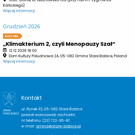
Karlickiego)
Więcej informacji
Grudzień 2026
KULTURA
„Klimakterium 2, czyli Menopauzy Szał”
12.12.2026 18:00
Dom Kultury Południowa 2A, 05-082 Gmina Stare Babice, Poland
Więcej informacji
Kontakt
ul. Rynek 32, 05-082 Stare Babice
powiat warszawski zachodni
nr telefonu: (22) 722-95-81
e-mail:
gmina@stare-babice.pl