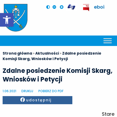
eboi
Otwórz pasek narzędzi
Strona główna
Aktualności
Zdalne posiedzenie
>
>
Komisji Skarg, Wniosków i Petycji
Zdalne posiedzenie Komisji Skarg,
Wniosków i Petycji
1.06.2021
DRUKUJ
POBIERZ DO PDF
Facebook
udostępnij
Stare