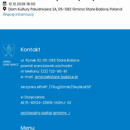
12.12.2026 18:00
Dom Kultury Południowa 2A, 05-082 Gmina Stare Babice, Poland
Więcej informacji
Kontakt
ul. Rynek 32, 05-082 Stare Babice
powiat warszawski zachodni
nr telefonu: (22) 722-95-81
e-mail:
gmina@stare-babice.pl
skrzynka ePUAP: /75ug12rmki/SkrytkaESP
e-Doręczenia:
AE:PL-83124-23816-UIGHJ-23
archiwalny portal gminny >
Menu