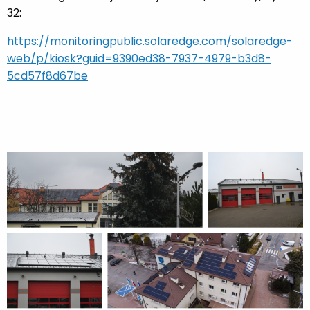
32:
https://monitoringpublic.solaredge.com/solaredge-
web/p/kiosk?guid=9390ed38-7937-4979-b3d8-
5cd57f8d67be