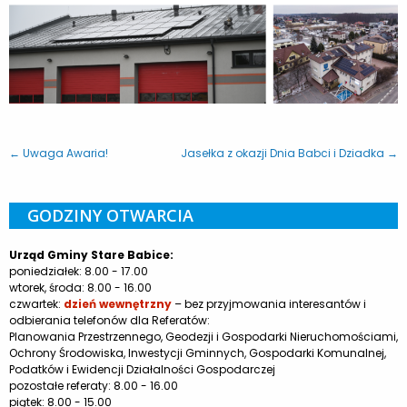
← Uwaga Awaria!
Jasełka z okazji Dnia Babci i Dziadka →
GODZINY OTWARCIA
Urząd Gminy Stare Babice:
poniedziałek: 8.00 - 17.00
wtorek, środa: 8.00 - 16.00
czwartek:
dzień wewnętrzny
– bez przyjmowania interesantów i
odbierania telefonów dla Referatów:
Planowania Przestrzennego, Geodezji i Gospodarki Nieruchomościami,
Ochrony Środowiska, Inwestycji Gminnych, Gospodarki Komunalnej,
Podatków i Ewidencji Działalności Gospodarczej
pozostałe referaty: 8.00 - 16.00
piątek: 8.00 - 15.00