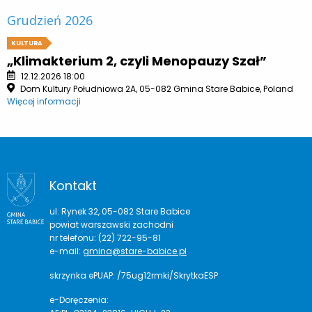
Grudzień 2026
KULTURA
„Klimakterium 2, czyli Menopauzy Szał”
12.12.2026 18:00
Dom Kultury Południowa 2A, 05-082 Gmina Stare Babice, Poland
Więcej informacji
Kontakt
ul. Rynek 32, 05-082 Stare Babice
powiat warszawski zachodni
nr telefonu: (22) 722-95-81
e-mail:
gmina@stare-babice.pl
skrzynka ePUAP: /75ug12rmki/SkrytkaESP
e-Doręczenia: